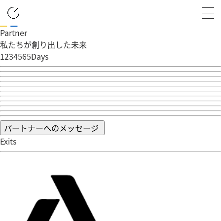
Partner
会社概要
私たちが創り出した未来
1234565Days
人材教育
業務支援
パートナーへのメッセージ
環境開発
Exits